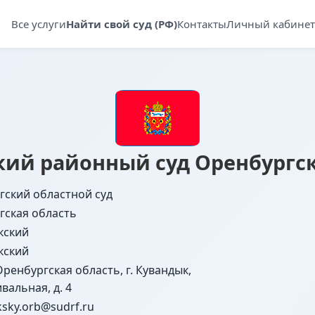
Все услуги
Найти свой суд (РФ)
Контакты
Личный кабинет
ий районный суд Оренбургс
гский областной суд
гская область
кский
кский
Оренбургская область, г. Кувандык,
ивальная, д. 4
sky.orb@sudrf.ru