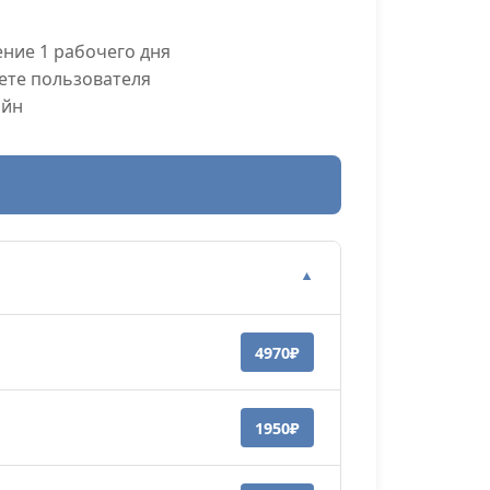
ние 1 рабочего дня
ете пользователя
айн
▼
4970₽
1950₽