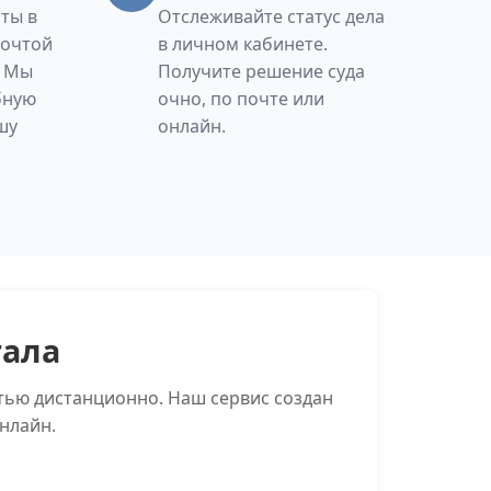
ты в
Отслеживайте статус дела
Почтой
в личном кабинете.
. Мы
Получите решение суда
бную
очно, по почте или
шу
онлайн.
тала
тью дистанционно. Наш сервис создан
нлайн.