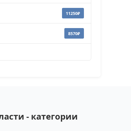
11250₽
8570₽
асти - категории