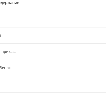
одержание
а
о приказа
ебенок