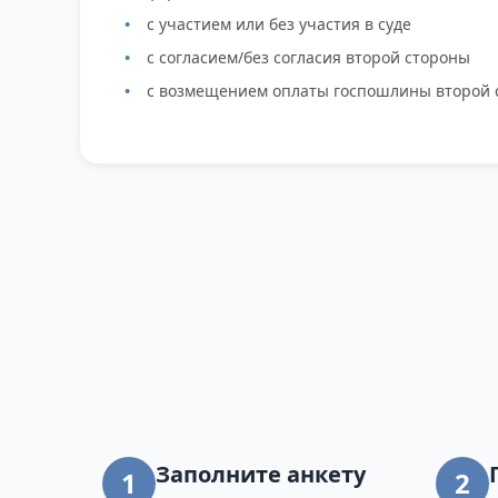
с участием или без участия в суде
с согласием/без согласия второй стороны
с возмещением оплаты госпошлины второй 
Заполните анкету
1
2