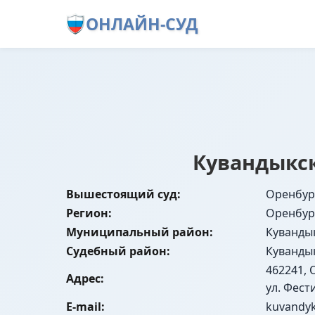
ОНЛАЙН-СУД
Кувандыкск
Вышестоящий суд:
Оренбур
Регион:
Оренбур
Муниципальный район:
Куванды
Судебный район:
Куванды
462241, 
Адрес:
ул. Фест
E-mail:
kuvandyk