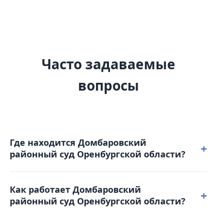
Часто задаваемые
вопросы
Где находится Домбаровский
+
районный суд Оренбургской области?
Домбаровский районный суд Оренбургской
Как работает Домбаровский
области расположен по адресу: 462734,
+
районный суд Оренбургской области?
Оренбургская область, п. Домбаровский,