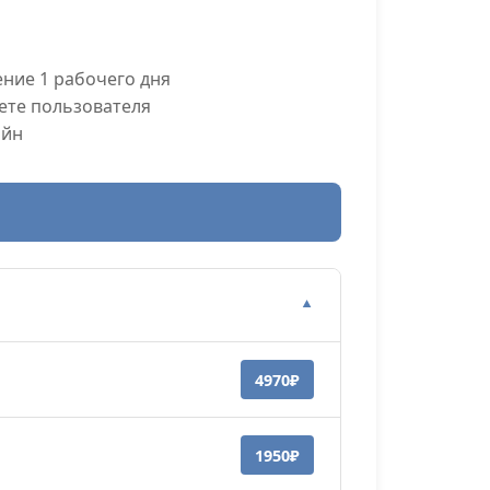
ние 1 рабочего дня
ете пользователя
айн
▼
4970₽
1950₽