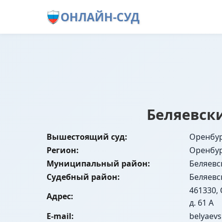
ОНЛАЙН-СУД
Беляевск
Вышестоящий суд:
Оренбур
Регион:
Оренбур
Муниципальный район:
Беляевс
Судебный район:
Беляевс
461330, 
Адрес:
д. 61 А
E-mail:
belyaevs