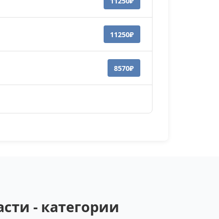
11250₽
11250₽
8570₽
сти - категории