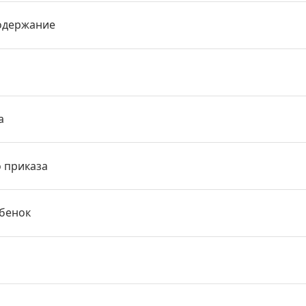
одержание
а
о приказа
ебенок