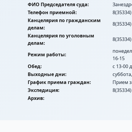
ФИО Председателя суда:
Занездр
Телефон приемной:
8(35334)
Канцелярия по гражданским
8(35334)
делам:
Канцелярия по уголовным
8(35334)
делам:
понедель
Режим работы:
16-15
Обед:
с 13-00 
Выходные дни:
суббота
График приема граждан:
Прием з
Экспедиция:
8(35334)
Архив: