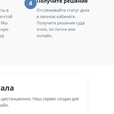
Получите решение
4
ты в
Отслеживайте статус дела
Почтой
в личном кабинете.
. Мы
Получите решение суда
бную
очно, по почте или
шу
онлайн.
тала
 дистанционно. Наш сервис создан для
айн.