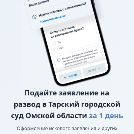
районный суд.
О взыскании алиментов
Если нет соглашения об
уплате алиментов, заверенного у нотариуса, то
требование о взыскании алиментов заявляется в
исковом заявлении о разводе.
О лишении или ограничении родительских
прав
Подайте
заявление на
развод в Тарский городской
суд Омской области
за 1 день
Оформление искового заявления и других