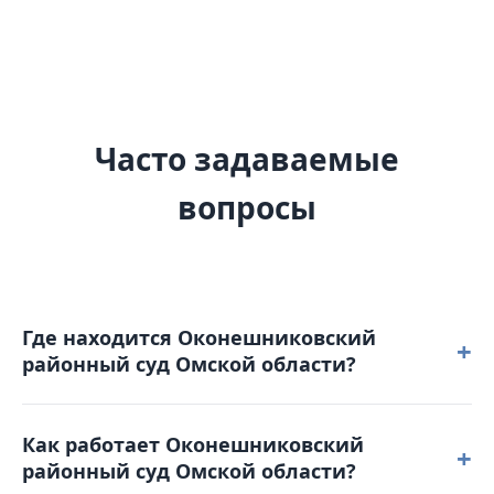
Часто задаваемые
вопросы
Где находится Оконешниковский
+
районный суд Омской области?
Оконешниковский районный суд Омской области
Как работает Оконешниковский
расположен по адресу: 646940, Омская область, рп.
+
районный суд Омской области?
Оконешниково, ул. Пролетарская, д. 68.