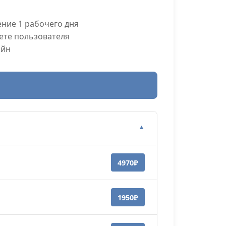
ние 1 рабочего дня
ете пользователя
айн
▼
4970₽
1950₽