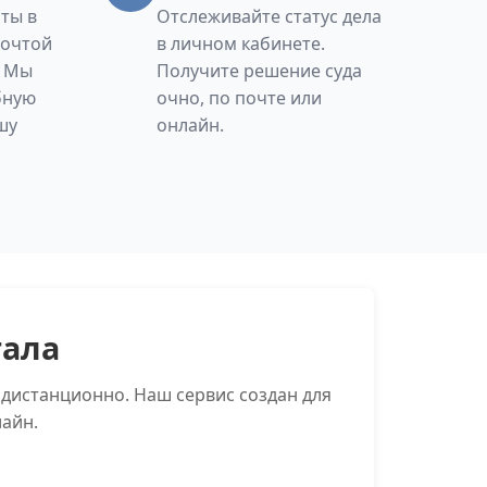
ты в
Отслеживайте статус дела
Почтой
в личном кабинете.
. Мы
Получите решение суда
бную
очно, по почте или
шу
онлайн.
тала
дистанционно. Наш сервис создан для
айн.