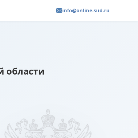
info@online-sud.ru
й области