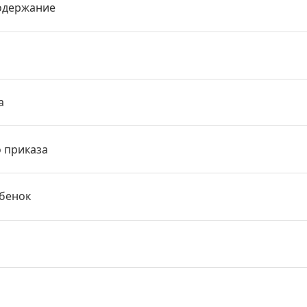
одержание
а
о приказа
ебенок