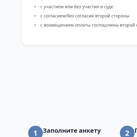
с участием или без участия в суде
с согласием/без согласия второй стороны
с возмещением оплаты госпошлины второй 
Заполните анкету
1
2