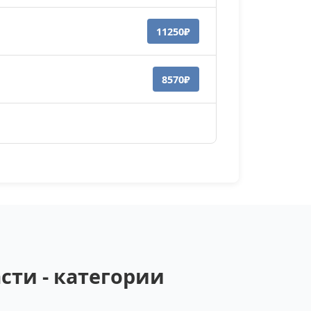
11250₽
8570₽
ти - категории