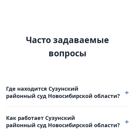
Часто задаваемые
вопросы
Где находится Сузунский
+
районный суд Новосибирской области?
Сузунский районный суд Новосибирской области
Как работает Сузунский
расположен по адресу: 633623, Новосибирская
+
районный суд Новосибирской области?
область, рп. Сузун, ул. Остальцова, д. 25.