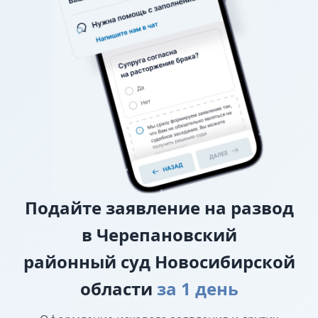
уплате алиментов, заверенного у нотариуса, то
требование о взыскании алиментов заявляется в
исковом заявлении о разводе.
О лишении или ограничении родительских
прав
Подайте
заявление на развод
в Черепановский
районный суд Новосибирской
области
за 1 день