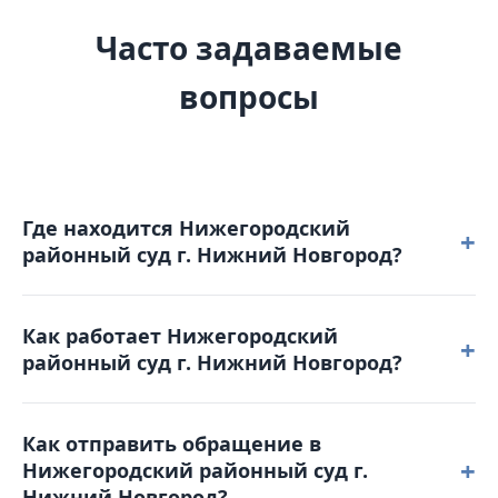
Часто задаваемые
вопросы
Где находится Нижегородский
+
районный суд г. Нижний Новгород?
Нижегородский районный суд г. Нижний Новгород
Как работает Нижегородский
расположен по адресу: 603950, г.
+
районный суд г. Нижний Новгород?
Нижний Новгород, ул. Большая Покровская, д. 17.
Режим работы: понедельник – четверг: с 8-00 до 17-
Как отправить обращение в
00 пятница: с 8-00 до 15-45. Обеденный перерыв с
+
Нижегородский районный суд г.
12-00 до 12-45. Выходные дни: суббота,
Нижний Новгород?