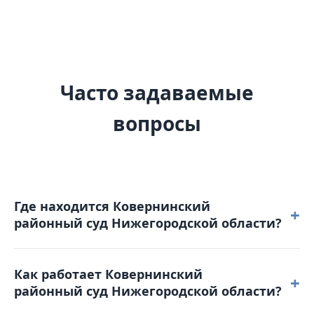
Часто задаваемые
вопросы
Где находится Ковернинский
+
районный суд Нижегородской области?
Ковернинский районный суд Нижегородской
Как работает Ковернинский
области расположен по адресу: 606570,
+
районный суд Нижегородской области?
Нижегородская область, п. Ковернино,