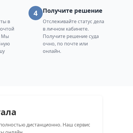
Получите решение
4
ты в
Отслеживайте статус дела
Почтой
в личном кабинете.
. Мы
Получите решение суда
бную
очно, по почте или
шу
онлайн.
тала
полностью дистанционно. Наш сервис
сы онлайн.