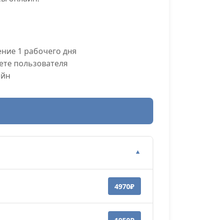
ние 1 рабочего дня
ете пользователя
айн
▼
4970₽