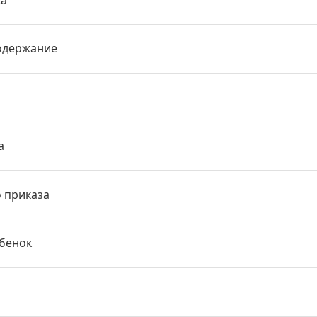
одержание
а
о приказа
ебенок