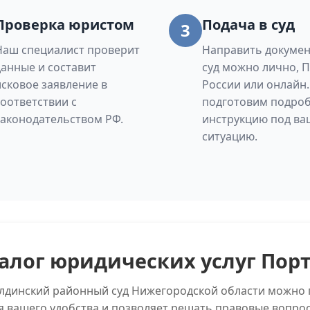
Проверка юристом
Подача в суд
3
Наш специалист проверит
Направить докумен
данные и составит
суд можно лично, 
исковое заявление в
России или онлайн
соответствии с
подготовим подро
законодательством РФ.
инструкцию под ва
ситуацию.
алог юридических услуг Пор
олдинский районный суд Нижегородской области можно 
я вашего удобства и позволяет решать правовые вопро