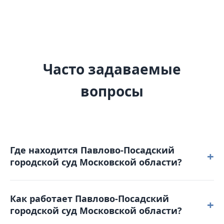
Часто задаваемые
вопросы
Где находится Павлово-Посадский
+
городской суд Московской области?
Павлово-Посадский городской суд Московской
Как работает Павлово-Посадский
области расположен по адресу: 142500,
+
городской суд Московской области?
Московская область г. Павловский Посад,