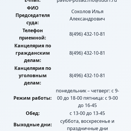
E-mail:
pavlov-posad.mo@sudrf.ru
ФИО
Соколов Илья
Председателя
Александрович
суда:
Телефон
8(496) 432-10-81
приемной:
Канцелярия по
гражданским
8(496) 432-10-81
делам:
Канцелярия по
уголовным
8(496) 432-10-81
делам:
понедельник – четверг: с 9-
Режим работы:
00 до 18-00 пятница: с 9-00
до 16-45
Обед:
с 13-00 до 13-45
суббота, воскресенье и
Выходные дни:
праздничные дни