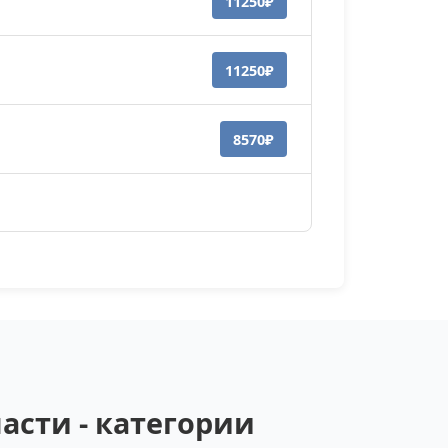
11250₽
11250₽
8570₽
асти - категории