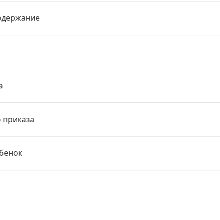
одержание
а
о приказа
ебенок