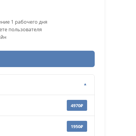
ние 1 рабочего дня
ете пользователя
айн
▼
4970₽
1950₽