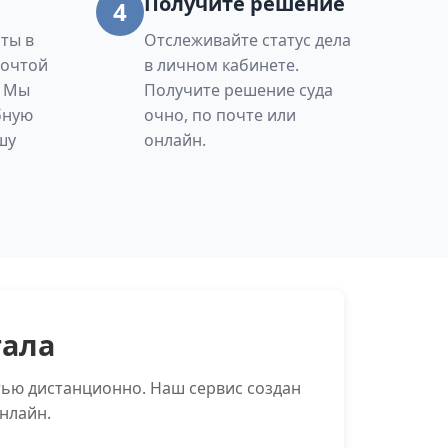
Получите решение
4
ты в
Отслеживайте статус дела
Почтой
в личном кабинете.
. Мы
Получите решение суда
бную
очно, по почте или
шу
онлайн.
тала
тью дистанционно. Наш сервис создан
нлайн.