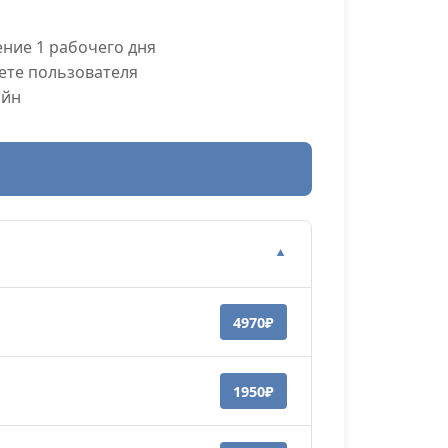
ние 1 рабочего дня
ете пользователя
айн
▼
4970₽
1950₽