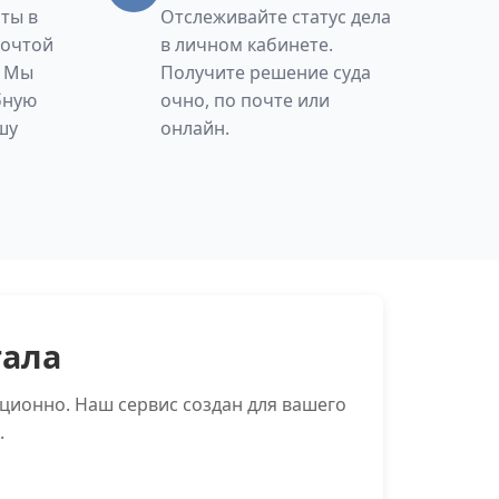
ты в
Отслеживайте статус дела
Почтой
в личном кабинете.
. Мы
Получите решение суда
бную
очно, по почте или
шу
онлайн.
тала
ционно. Наш сервис создан для вашего
.