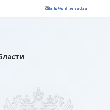
info@online-sud.ru
бласти