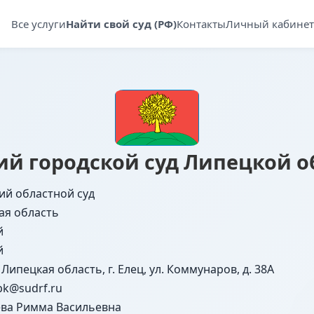
Все услуги
Найти свой суд (РФ)
Контакты
Личный кабинет
ий городской суд Липецкой о
ий областной суд
ая область
й
й
 Липецкая область, г. Елец, ул. Коммунаров, д. 38А
lpk@sudrf.ru
ева Римма Васильевна