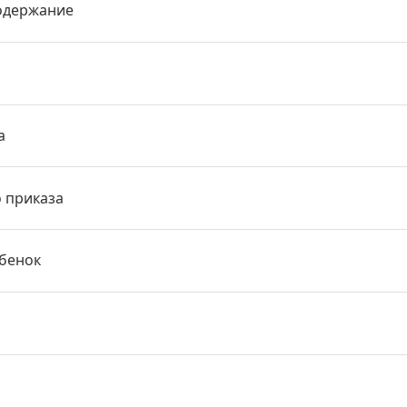
одержание
а
о приказа
ебенок