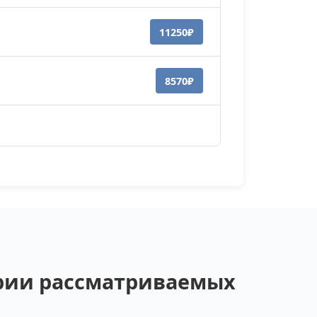
11250₽
8570₽
ории рассматриваемых