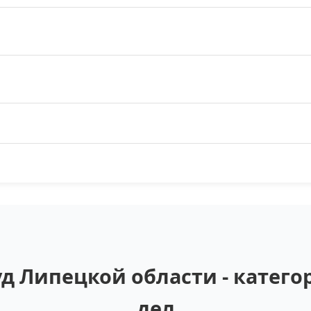
уд Липецкой области - катег
дел