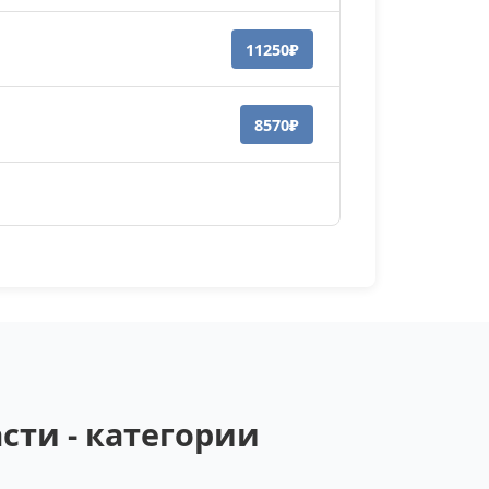
11250₽
8570₽
ти - категории