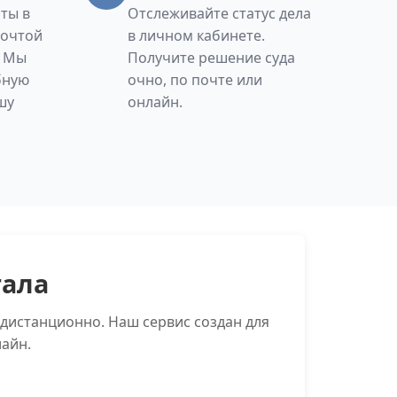
ты в
Отслеживайте статус дела
Почтой
в личном кабинете.
. Мы
Получите решение суда
бную
очно, по почте или
шу
онлайн.
тала
дистанционно. Наш сервис создан для
айн.