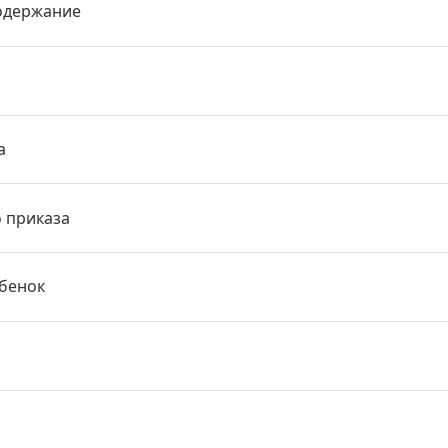
одержание
а
о приказа
ебенок