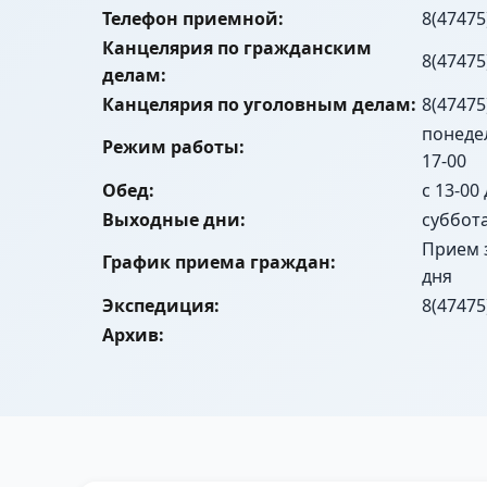
Телефон приемной:
8(47475
Канцелярия по гражданским
8(47475
делам:
Канцелярия по уголовным делам:
8(47475
понедел
Режим работы:
17-00
Обед:
с 13-00
Выходные дни:
суббот
Прием 
График приема граждан:
дня
Экспедиция:
8(47475
Архив: