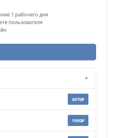
ние 1 рабочего дня
ете пользователя
айн
▼
4970₽
1950₽