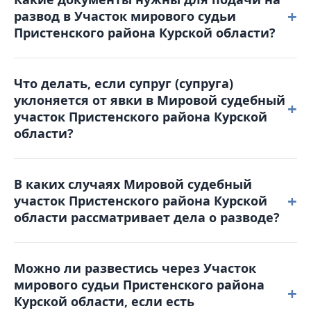
апелляционную жалобу в Пристенский районный
+
развод в Участок мирового судьи
суд в течение месяца с момента вынесения
Пристенского района Курской области?
решения. Жалоба подается в Мировой судебный
участок Пристенского района Курской области,
Для обращения в суд вам понадобятся: паспорт,
который и рассматривал дело.
Что делать, если супруг (супруга)
свидетельство о браке, квитанция об оплате
уклоняется от явки в Мировой судебный
госпошлины, свидетельства о рождении детей
+
участок Пристенского района Курской
(если они есть), а также соглашение о детях (при
области?
наличии несовершеннолетних детей).
В таком случае суд может рассмотреть дело в
В каких случаях Мировой судебный
отсутствие уклоняющейся стороны. Однако
+
участок Пристенского района Курской
рекомендуется заранее уведомить суд о причинах
области рассматривает дела о разводе?
неявки и предоставить соответствующие
доказательства (например, больничный лист).
Участок мирового судьи Пристенского района
Можно ли развестись через Участок
Курской области принимает заявления о
мирового судьи Пристенского района
расторжении брака, когда супруги пришли к
+
Курской области, если есть
взаимному согласию и у них нет разногласий по