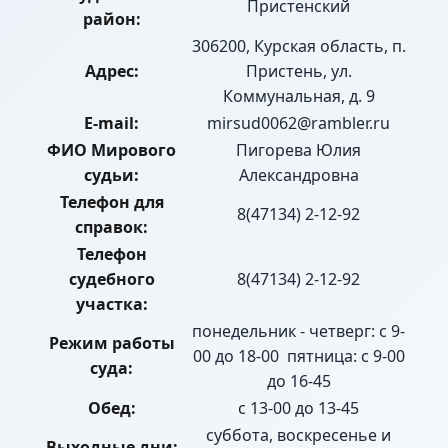
Пристенский
район:
306200, Курская область, п.
Адрес:
Пристень, ул.
Коммунальная, д. 9
E-mail:
mirsud0062@rambler.ru
ФИО Мирового
Пигорева Юлия
судьи:
Александровна
Телефон для
8(47134) 2-12-92
справок:
Телефон
судебного
8(47134) 2-12-92
участка:
понедельник - четверг: с 9-
Режим работы
00 до 18-00 пятница: с 9-00
суда:
до 16-45
Обед:
с 13-00 до 13-45
суббота, воскресенье и
Выходные дни: