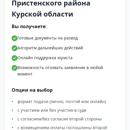
Пристенского района
Казначеевский хутор, Кировский поселок
Курской области
городского типа, Деревня Колбасовка,
Комсомольский поселок, Хутор Корытное,
Вы получаете:
Село Котово, Хутор Красная Горка, Село
Красниково, Деревня Кривцово, Деревня
Готовые документы на развод
Лашинка, Хутор Луг, Деревня Малые Сети,
Алгоритм дальнейших действий
Деревня Масловка, Хутор Машкин,
Онлайн поддержка юриста
Мокренький хутор, Нагольное село, Село
Возможность отозвать заявление в любой
Нижняя Ольшанка, Хутор Озерки, Озерский
момент
поселок, Деревня Ольховатка, Хутор
Остренькое, Хутор Отрадное, Хутор Павловка,
Опции на выбор
Хутор Пайки, Хутор Переезд, Петровский хутор,
Хутор Подольхи, Деревня Покровка, Деревня
формат подачи (лично, почтой или онлайн)
Прилепы, Пристенное село, Рабочий поселок
с участием или без участия в суде
Пристень, Хутор Прудки, Хутор Прудки, Село
с согласием/без согласия второй стороны
Пселец, Село Ракитинка, Хутор Ржавчик, Село
с возмещением оплаты госпошлины второй