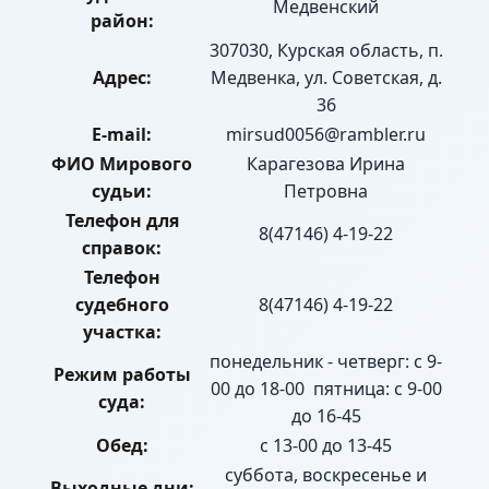
Медвенский
район:
307030, Курская область, п.
Адрес:
Медвенка, ул. Советская, д.
36
E-mail:
mirsud0056@rambler.ru
ФИО Мирового
Карагезова Ирина
судьи:
Петровна
Телефон для
8(47146) 4-19-22
справок:
Телефон
судебного
8(47146) 4-19-22
участка:
понедельник - четверг: с 9-
Режим работы
00 до 18-00 пятница: с 9-00
суда:
до 16-45
Обед:
с 13-00 до 13-45
суббота, воскресенье и
Выходные дни: