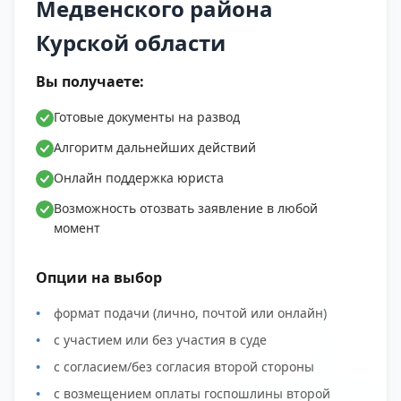
Медвенского района
Аксеновка, Деревня Александровка, Хутор
Курской области
Александровка, Деревня Амосовка, Хутор
Андреевка, Деревня Андриановка, Хутор
Вы получаете:
Барыбин, Хутор Белый Колодезь, Березовый
хутор, Деревня Благодатное, Ближний хутор,
Готовые документы на развод
Деревня Большая Владимировка, Хутор
Алгоритм дальнейших действий
Большая Радина, Деревня Буды, Село Ванино,
Онлайн поддержка юриста
Деревня Васильевка, Хутор Верхний Дунаец,
Возможность отозвать заявление в любой
Село Верхний Реутец, Хутор Верхняя
момент
Камышевка, Вислый хутор, Хутор Воробжа,
Высокое село, Хутор Высоконские Дворы, Село
Опции на выбор
Вышний Дубовец, Газовый поселок, Село
Гахово, Село Глебово, Деревня Гольевка, Хутор
формат подачи (лично, почтой или онлайн)
Горки, Деревня Губановка, Хутор Гуляево,
с участием или без участия в суде
Деревня Денисовка, Хутор Домра, Село
с согласием/без согласия второй стороны
Драчевка, Хутор Дунаец, Хутор Егоров,
с возмещением оплаты госпошлины второй