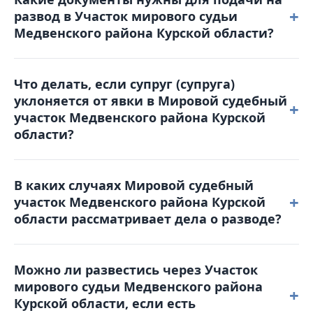
апелляционную жалобу в Медвенский районный
+
развод в Участок мирового судьи
суд в течение месяца с момента вынесения
Медвенского района Курской области?
решения. Жалоба подается в Мировой судебный
участок Медвенского района Курской области,
Для обращения в суд вам понадобятся: паспорт,
который и рассматривал дело.
Что делать, если супруг (супруга)
свидетельство о браке, квитанция об оплате
уклоняется от явки в Мировой судебный
госпошлины, свидетельства о рождении детей
+
участок Медвенского района Курской
(если они есть), а также соглашение о детях (при
области?
наличии несовершеннолетних детей).
В таком случае суд может рассмотреть дело в
В каких случаях Мировой судебный
отсутствие уклоняющейся стороны. Однако
+
участок Медвенского района Курской
рекомендуется заранее уведомить суд о причинах
области рассматривает дела о разводе?
неявки и предоставить соответствующие
доказательства (например, больничный лист).
Участок мирового судьи Медвенского района
Можно ли развестись через Участок
Курской области принимает заявления о
мирового судьи Медвенского района
расторжении брака, когда супруги пришли к
+
Курской области, если есть
взаимному согласию и у них нет разногласий по