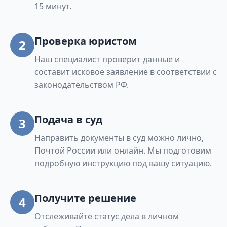
Рождественское 1-е, Хутор Рожновка, Деревня
15 минут.
Романовка, Деревня Рязанцевка, Садовый
хутор, Садовый хутор, Деревня Самсоново,
Проверка юристом
Деревня Свидное, Хутор Свиридов, Святое
2
село, Хутор Соломыковские Дворы, Поселок
Наш специалист проверит данные и
Спартак, Хутор Спасские Выселки, Деревня
составит исковое заявление в соответствии с
Спасское, Хутор Спокоевка, Средний хутор,
законодательством РФ.
Хутор Степь, Село Степь, Хутор Степь, Хутор
Степь-Хмелевое, Хутор Стрелица, Хутор
Подача в суд
3
Танеевка, Село Тарасово, Село Тарусовка, Хутор
Трубацкое, Деревня Цуриково, Хутор Чаплыгин
Направить документы в суд можно лично,
Почтой России или онлайн. Мы подготовим
Лог, Чермошное село, Хутор Черниченские
подробную инструкцию под вашу ситуацию.
Дворы, Деревня Шатовка, Деревня Широкое,
Деревня Шумовка.
Получите решение
4
Отслеживайте статус дела в личном