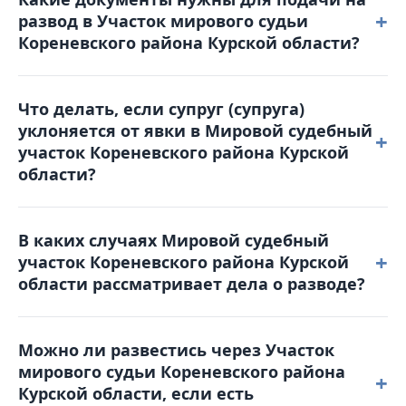
апелляционную жалобу в Кореневский районный
+
развод в Участок мирового судьи
суд в течение месяца с момента вынесения
Кореневского района Курской области?
решения. Жалоба подается в Мировой судебный
участок Кореневского района Курской области,
Для обращения в суд вам понадобятся: паспорт,
который и рассматривал дело.
Что делать, если супруг (супруга)
свидетельство о браке, квитанция об оплате
уклоняется от явки в Мировой судебный
госпошлины, свидетельства о рождении детей
+
участок Кореневского района Курской
(если они есть), а также соглашение о детях (при
области?
наличии несовершеннолетних детей).
В таком случае суд может рассмотреть дело в
В каких случаях Мировой судебный
отсутствие уклоняющейся стороны. Однако
+
участок Кореневского района Курской
рекомендуется заранее уведомить суд о причинах
области рассматривает дела о разводе?
неявки и предоставить соответствующие
доказательства (например, больничный лист).
Участок мирового судьи Кореневского района
Можно ли развестись через Участок
Курской области принимает заявления о
мирового судьи Кореневского района
расторжении брака, когда супруги пришли к
+
Курской области, если есть
взаимному согласию и у них нет разногласий по