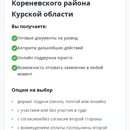
Кореневского района
Комаровка, Село Коренево, Поселок
Курской области
городского типа Коренево, Краснооктябрьское
село, Кремяное село, Деревня Кулешовка,
Вы получаете:
Деревня Лобановка, Село Любимовка, Деревня
Матвеевка, Деревня Михайловка, Хутор
Готовые документы на развод
Мордвин, Село Нижняя Груня, Деревня
Алгоритм дальнейших действий
Никипеловка, Хутор Новоселовка, Село
Онлайн поддержка юриста
Обуховка, Село Общий Колодезь, Село
Возможность отозвать заявление в любой
Ольговка, Деревня Петровское, Пушкарное
момент
село, Пушкарожадинский поселок, Село
Сафоновка, Деревня Секерино, Село
Опции на выбор
Скрылевка, Село Снагость, Хутор Старостинка,
Село Толпино, Троицкое село, Деревня
формат подачи (лично, почтой или онлайн)
Успеновка, Село Шептуховка, Южный поселок.
с участием или без участия в суде
с согласием/без согласия второй стороны
с возмещением оплаты госпошлины второй