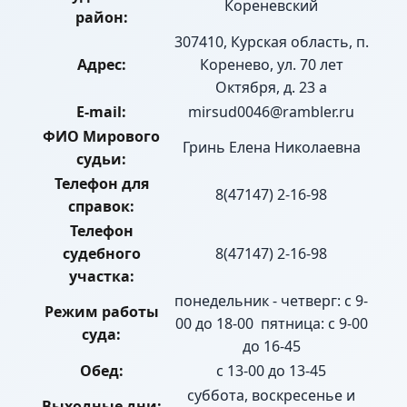
Кореневский
район:
307410, Курская область, п.
Адрес:
Коренево, ул. 70 лет
Октября, д. 23 а
E-mail:
mirsud0046@rambler.ru
ФИО Мирового
Гринь Елена Николаевна
судьи:
Телефон для
8(47147) 2-16-98
справок:
Телефон
судебного
8(47147) 2-16-98
участка:
понедельник - четверг: с 9-
Режим работы
00 до 18-00 пятница: с 9-00
суда:
до 16-45
Обед:
с 13-00 до 13-45
суббота, воскресенье и
Выходные дни: