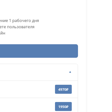
ние 1 рабочего дня
ете пользователя
айн
▼
4970₽
1950₽