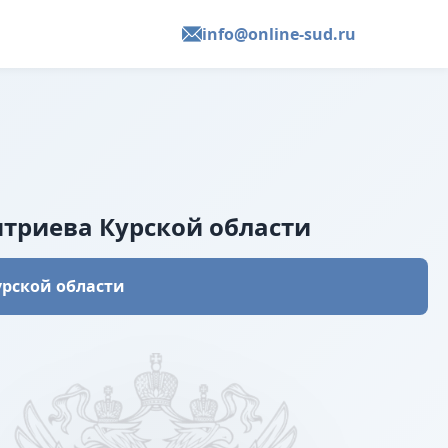
info@online-sud.ru
итриева Курской области
урской области