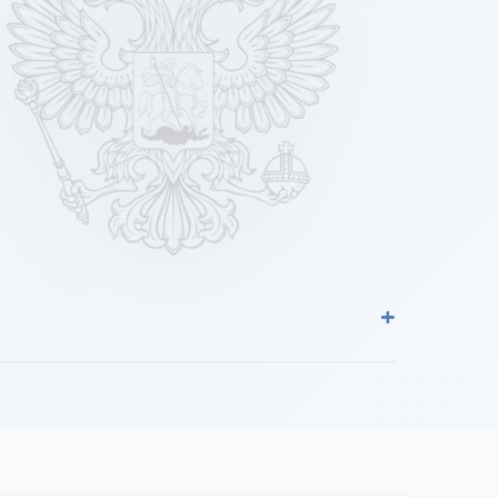
+
ровка, Село Арбузово, Поселок Беликово,
вский поселок, Деревня Быховка, Село
Воля, Поселок Воронки, Восточный поселок,
 Деревня Городище, Григорьевский поселок,
о-Кузнецовка, Поселок Долбиловка, Долгий