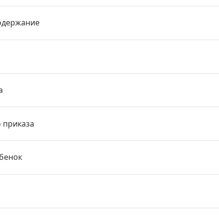
одержание
а
о приказа
ебенок