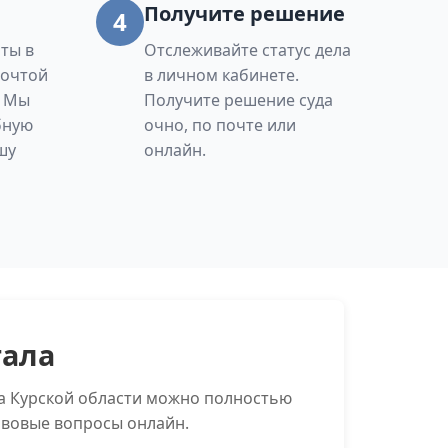
Получите решение
4
ты в
Отслеживайте статус дела
Почтой
в личном кабинете.
. Мы
Получите решение суда
бную
очно, по почте или
шу
онлайн.
тала
ва Курской области можно полностью
авовые вопросы онлайн.