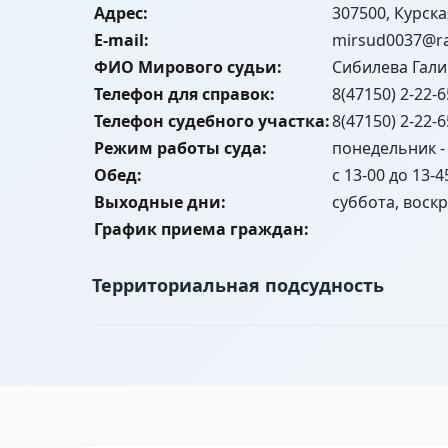
Адрес:
307500, Курска
E-mail:
mirsud0037@ra
ФИО Мирового судьи:
Сибилева Гали
Телефон для справок:
8(47150) 2-22-6
Телефон судебного участка:
8(47150) 2-22-6
Режим работы суда:
понедельник - 
Обед:
с 13-00 до 13-4
Выходные дни:
суббота, воск
График приема граждан:
Территориальная подсудность
Территория Дмитриевского района, включая 
Село Белитино, Поселок Белый Колодезь, Се
Бычки, Хутор Викторовка, Владимировский п
Деревня Галицина-Кузнецовка, Село Генерал
Поселок Гришино, Поселок Дворики, Село Д