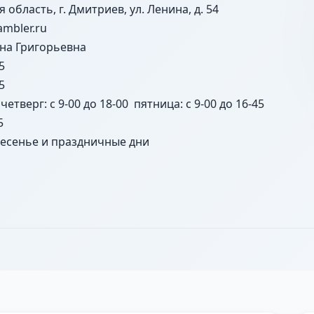
я область, г. Дмитриев, ул. Ленина, д. 54
mbler.ru
на Григорьевна
5
5
четверг: с 9-00 до 18-00 пятница: с 9-00 до 16-45
5
ресенье и праздничные дни
город Дмитриев и населенные пункты: Поселок Александ
ло Береза, Деревня Богословка, Поселок Борки, Буденно
оселок, Поселок Волчек, Поселок Волчьи Ямы, Поселок 
ьшино, Деревня Гладкое, Глубое село, Поселок Горелое,
ерюгино, Поселок Дмитриевская Колония, Село Докторов