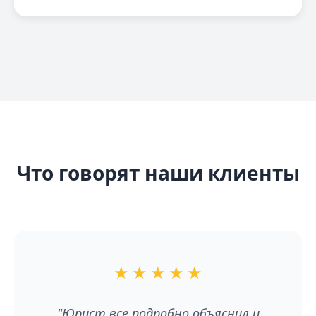
Что говорят наши клиенты
★
★
★
★
★
"Юрист все подробно объяснил и