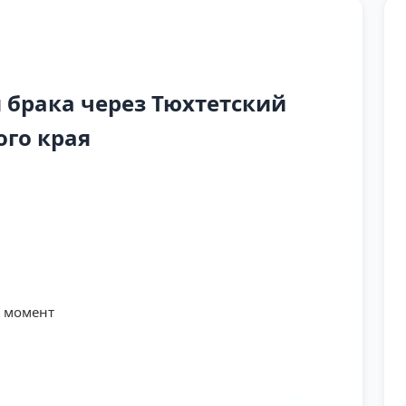
брака через Тюхтетский
ого края
й момент