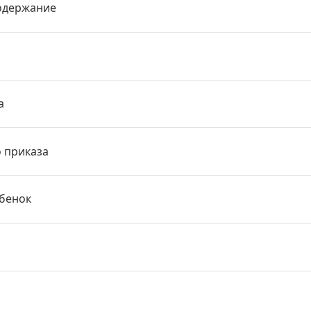
одержание
а
о приказа
ебенок