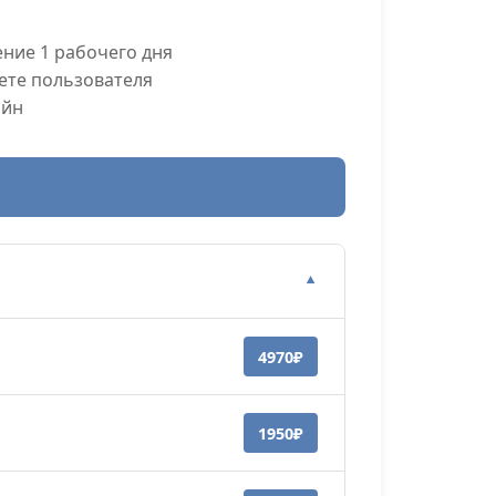
ние 1 рабочего дня
ете пользователя
айн
▼
4970₽
1950₽