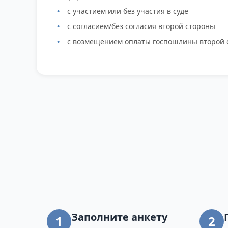
с участием или без участия в суде
с согласием/без согласия второй стороны
с возмещением оплаты госпошлины второй 
Заполните анкету
1
2