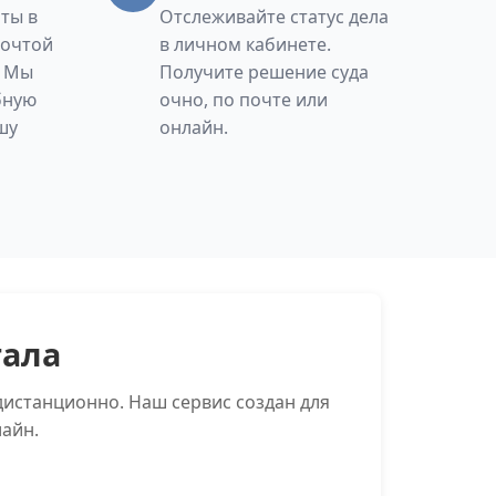
ты в
Отслеживайте статус дела
Почтой
в личном кабинете.
. Мы
Получите решение суда
бную
очно, по почте или
шу
онлайн.
тала
дистанционно. Наш сервис создан для
айн.