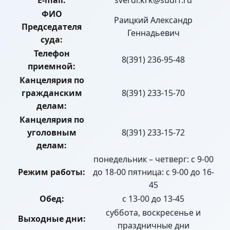
E-mail:
sverdl.krk@sudrf.ru
ФИО
Раицкий Александр
Председателя
Геннадьевич
суда:
Телефон
8(391) 236-95-48
приемной:
Канцелярия по
гражданским
8(391) 233-15-70
делам:
Канцелярия по
уголовным
8(391) 233-15-72
делам:
понедельник – четверг: с 9-00
Режим работы:
до 18-00 пятница: с 9-00 до 16-
45
Обед:
с 13-00 до 13-45
суббота, воскресенье и
Выходные дни:
праздничные дни