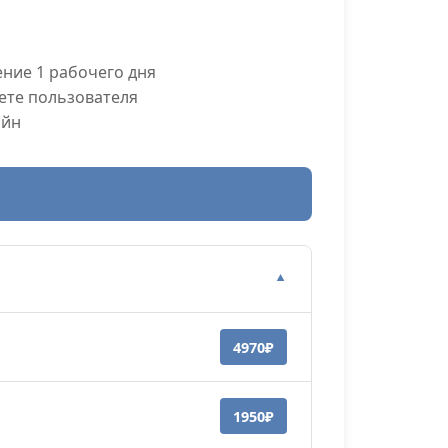
ние 1 рабочего дня
ете пользователя
айн
▼
4970₽
1950₽