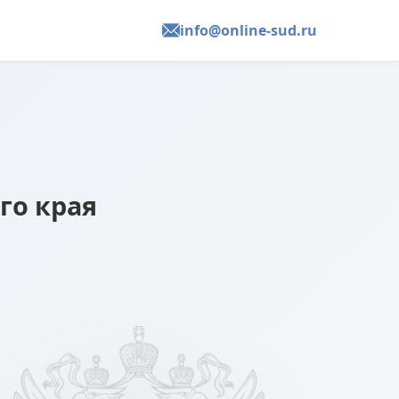
info@online-sud.ru
го края