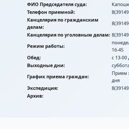
ФИО Председателя суда:
Капошк
Телефон приемной:
8(39149
Канцелярия по гражданским
8(39149
делам:
Канцелярия по уголовным делам:
8(39149
понедел
Режим работы:
16-45
Обед:
с 13-00
Выходные дни:
суббот
Прием 
График приема граждан:
дня
Экспедиция:
8(39149
Архив: