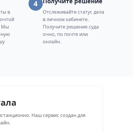
Получите решение
4
ты в
Отслеживайте статус дела
Почтой
в личном кабинете.
. Мы
Получите решение суда
бную
очно, по почте или
шу
онлайн.
тала
станционно. Наш сервис создан для
айн.