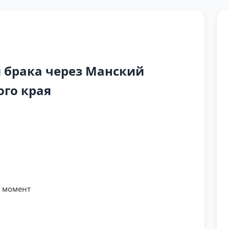
 брака через Манский
ого края
й момент