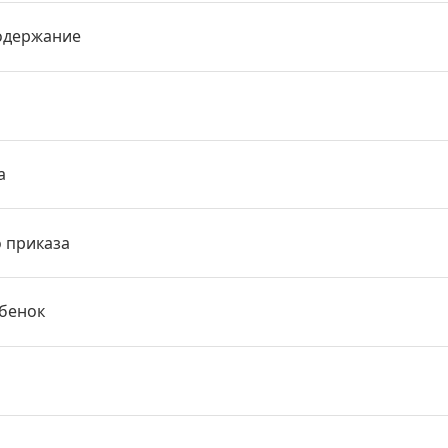
одержание
а
о приказа
ебенок