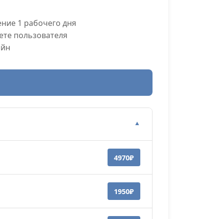
ние 1 рабочего дня
ете пользователя
айн
▼
4970₽
1950₽