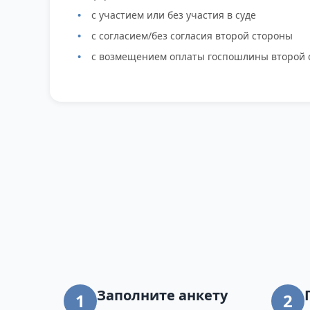
с участием или без участия в суде
с согласием/без согласия второй стороны
с возмещением оплаты госпошлины второй 
Заполните анкету
1
2