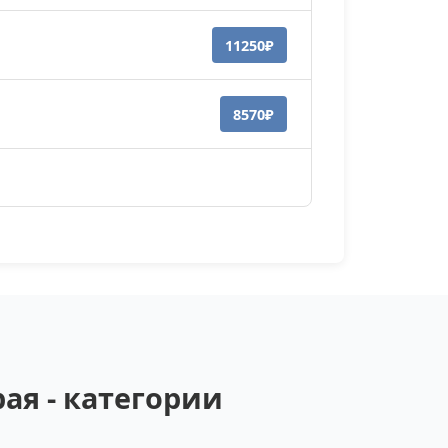
11250₽
8570₽
ая - категории