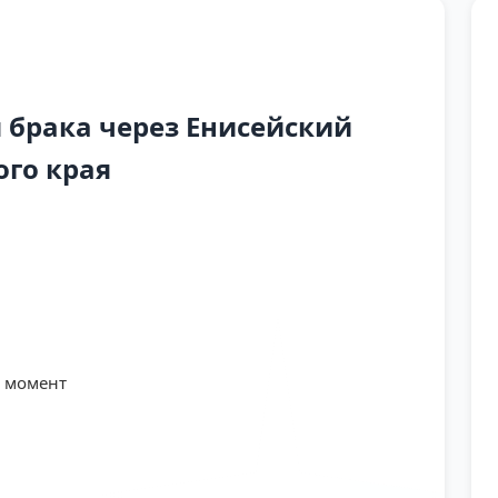
брака через Енисейский
ого края
й момент