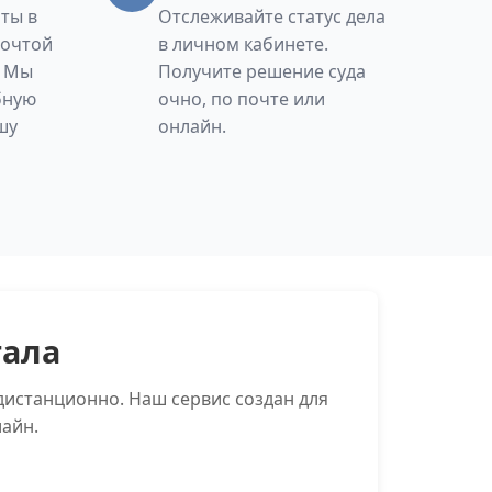
ты в
Отслеживайте статус дела
Почтой
в личном кабинете.
. Мы
Получите решение суда
бную
очно, по почте или
шу
онлайн.
тала
дистанционно. Наш сервис создан для
айн.