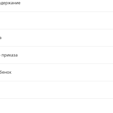
одержание
а
о приказа
ебенок