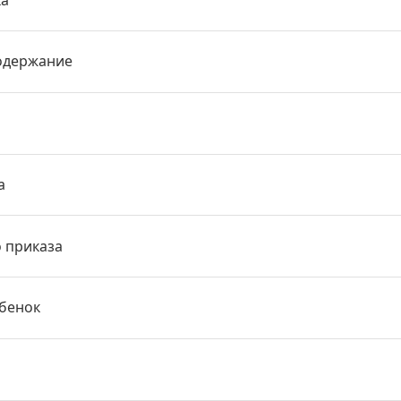
одержание
а
о приказа
ебенок