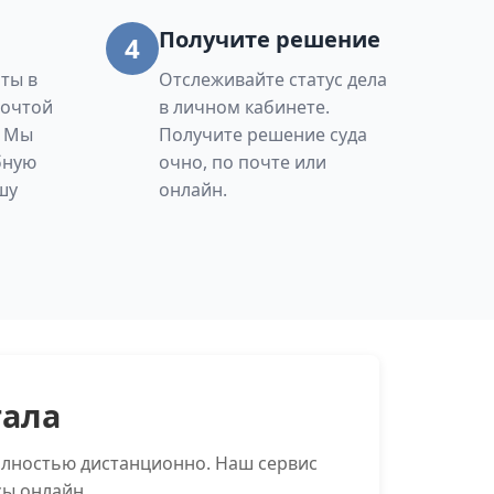
Получите решение
4
ты в
Отслеживайте статус дела
Почтой
в личном кабинете.
. Мы
Получите решение суда
бную
очно, по почте или
шу
онлайн.
тала
олностью дистанционно. Наш сервис
сы онлайн.