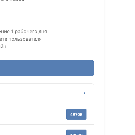
ние 1 рабочего дня
ете пользователя
айн
▼
4970₽