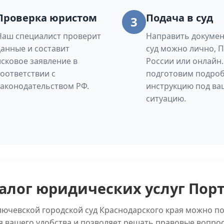
Проверка юристом
Подача в суд
3
Наш специалист проверит
Направить докумен
данные и составит
суд можно лично, 
исковое заявление в
России или онлайн
соответствии с
подготовим подро
законодательством РФ.
инструкцию под ва
ситуацию.
алог юридических услуг Пор
ключевской городской суд Краснодарского края можно п
я вашего удобства и позволяет решать правовые вопро