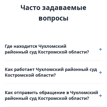
Часто задаваемые
вопросы
Где находится Чухломский
+
районный суд Костромской области?
Чухломский районный суд Костромской области
Как работает Чухломский районный суд
расположен по адресу: 157130, Костромская
+
Костромской области?
область, г. Чухлома, ул. Ленина, д. 1 А.
Режим работы: понедельник – четверг: с 8-30 до 17-
Как отправить обращение в Чухломский
30 пятница: с 8-30 до 16-15. Обеденный перерыв с
+
районный суд Костромской области?
13-00 до 13-45. Выходные дни: суббота,
воскресенье и праздничные дни. График приема