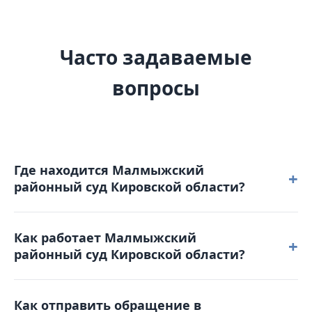
Часто задаваемые
вопросы
Где находится Малмыжский
+
районный суд Кировской области?
Малмыжский районный суд Кировской области
Как работает Малмыжский
расположен по адресу: 612920, Кировская область,
+
районный суд Кировской области?
г. Малмыж, ул. Комсомольская, д. 67.
Режим работы: понедельник – четверг: с 8-00 до 17-
Как отправить обращение в
00 пятница: с 8-00 до 15-45. Обеденный перерыв с