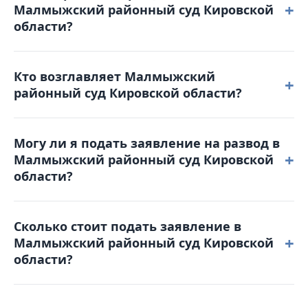
+
Малмыжский районный суд Кировской
12-00 до 12-45. Выходные дни: суббота,
области?
воскресенье и праздничные дни. График приема
граждан: Прием заявлений осуществляется в
Вы можете позвонить по телефону 8(83347) 2-84-84
течение рабочего дня.
Кто возглавляет Малмыжский
для получения справочной информации или
+
районный суд Кировской области?
отправить письмо на электронную почту:
malmsud@mail.ru или воспользоваться порталом
Председателем является Тимакин Николай
Online-Sud.ru.
Могу ли я подать заявление на развод в
Михайлович.
+
Малмыжский районный суд Кировской
области?
Да, развестись через Малмыжский
Сколько стоит подать заявление в
районный суд Кировской области не только
+
Малмыжский районный суд Кировской
можно, но в определенных случаях — это
области?
единственный возможный способ.
Размер госпошлины зависит от категории дела.