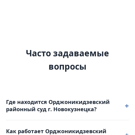
Часто задаваемые
вопросы
Где находится Орджоникидзевский
+
районный суд г. Новокузнецка?
Орджоникидзевский районный суд г. Новокузнецка
Как работает Орджоникидзевский
расположен по адресу: 654025, Кемеровская
+