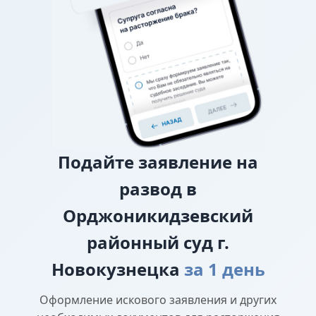
исковом заявлении о разводе.
О лишении или ограничении родительских
прав
Подайте
заявление на
развод в
Орджоникидзевский
районный суд г.
Новокузнецка
за 1 день
Оформление искового заявления и других