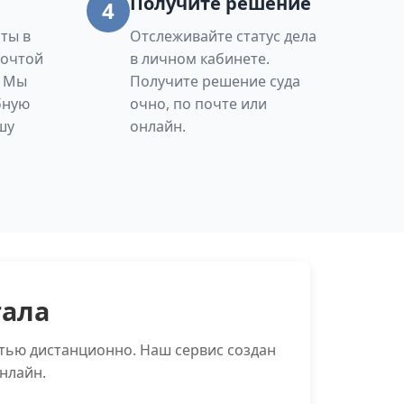
Получите решение
4
ты в
Отслеживайте статус дела
Почтой
в личном кабинете.
. Мы
Получите решение суда
бную
очно, по почте или
шу
онлайн.
тала
тью дистанционно. Наш сервис создан
нлайн.