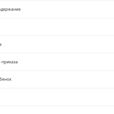
одержание
а
о приказа
ебенок