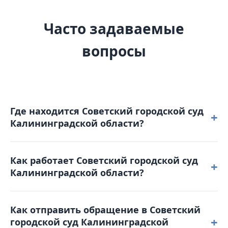
Часто задаваемые
вопросы
Где находится Советский городской суд
+
Калининградской области?
Советский городской суд Калининградской области
Как работает Советский городской суд
расположен по адресу: 238750, Калининградская
+
Калининградской области?
область, г. Советск, ул. А. Толстого, д. 21 В.
Режим работы: понедельник – четверг: с 8-30 до 17-
Как отправить обращение в Советский
30 пятница: с 8-30 до 16-15. Обеденный перерыв с
+
городской суд Калининградской
13-00 до 13-45. Выходные дни: суббота,