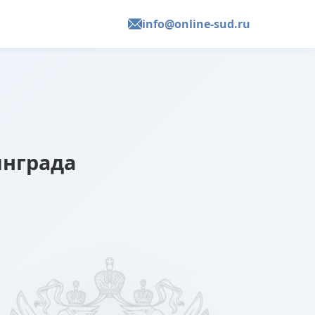
info@online-sud.ru
инграда