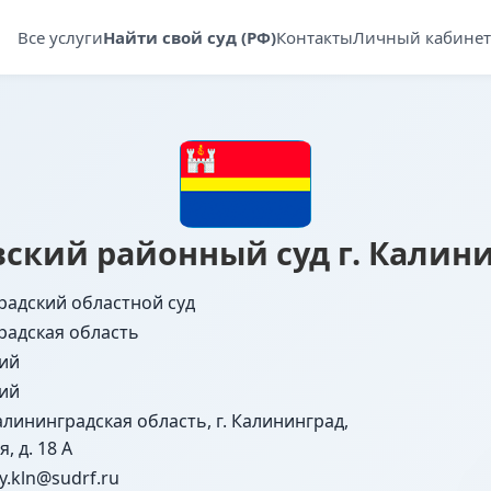
Все услуги
Найти свой суд (РФ)
Контакты
Личный кабинет
ский районный суд г. Калин
радский областной суд
радская область
ий
ий
алининградская область, г. Калининград,
, д. 18 А
.kln@sudrf.ru