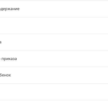
одержание
а
о приказа
ебенок