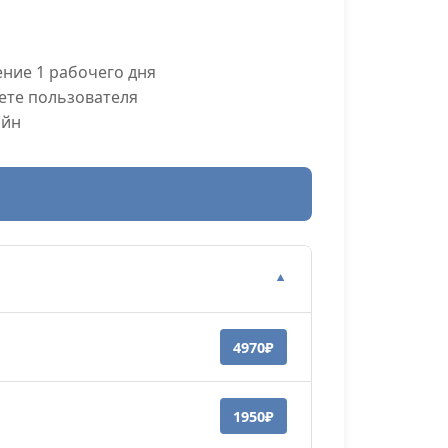
ние 1 рабочего дня
ете пользователя
айн
▼
4970₽
1950₽