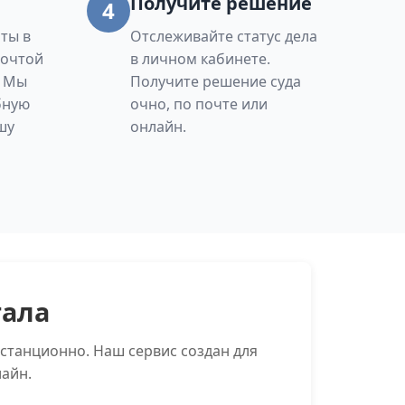
Получите решение
4
ты в
Отслеживайте статус дела
Почтой
в личном кабинете.
. Мы
Получите решение суда
бную
очно, по почте или
шу
онлайн.
тала
станционно. Наш сервис создан для
айн.