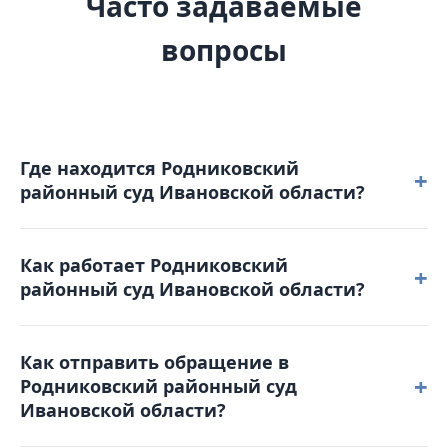
Часто задаваемые
вопросы
Где находится Родниковский
+
районный суд Ивановской области?
Родниковский районный суд Ивановской области
Как работает Родниковский
расположен по адресу: 155250, Ивановская
+
районный суд Ивановской области?
область, г. Родники, ул. Невская, д. 69.
Режим работы: понедельник – четверг: с 8-30 до 17-
Как отправить обращение в
30 пятница: с 8-30 до 17-30. Обеденный перерыв с
+
Родниковский районный суд
12-30 до 13-30. Выходные дни: суббота,
Ивановской области?
воскресенье и праздничные дни. График приема
граждан: Прием заявлений осуществляется в