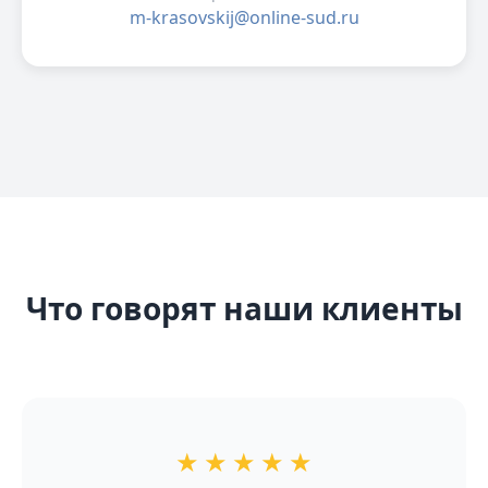
m-krasovskij@online-sud.ru
Что говорят наши клиенты
★
★
★
★
★