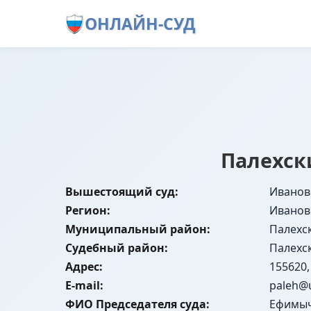
ОНЛАЙН-СУД
Палехск
Вышестоящий суд:
Иванов
Регион:
Иванов
Муниципальный район:
Палехс
Судебный район:
Палехс
Адрес:
155620,
E-mail:
paleh@u
ФИО Председателя суда:
Ефимыч