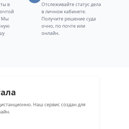
ты в
Отслеживайте статус дела
Почтой
в личном кабинете.
. Мы
Получите решение суда
бную
очно, по почте или
шу
онлайн.
тала
истанционно. Наш сервис создан для
айн.