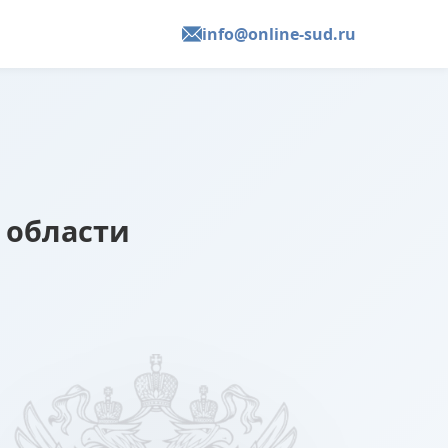
info@online-sud.ru
 области