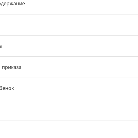
одержание
а
о приказа
ебенок