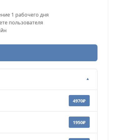
ние 1 рабочего дня
ете пользователя
айн
▼
4970₽
1950₽