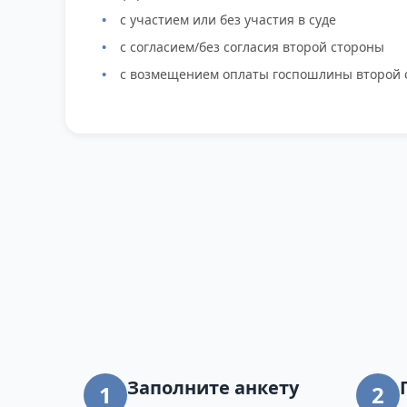
с участием или без участия в суде
с согласием/без согласия второй стороны
с возмещением оплаты госпошлины второй 
Заполните анкету
1
2