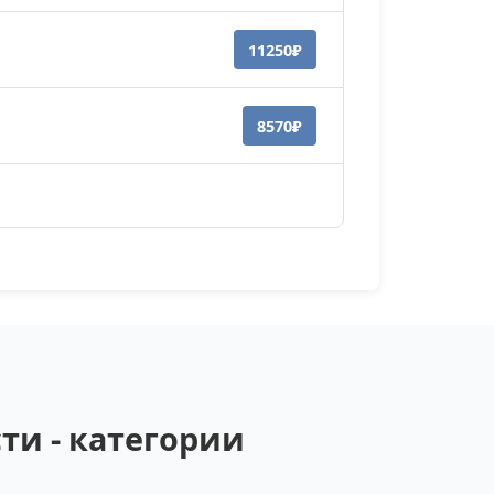
11250₽
8570₽
ти - категории