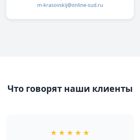
m-krasovskij@online-sud.ru
Что говорят наши клиенты
★
★
★
★
★