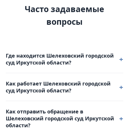
Часто задаваемые
вопросы
Где находится Шелеховский городской
+
суд Иркутской области?
Шелеховский городской суд Иркутской области
Как работает Шелеховский городской
расположен по адресу: 666032, Иркутская область,
+
суд Иркутской области?
г. Шелехов, 18-й квартал, д. 4.
Режим работы: понедельник – четверг: с 9-00 до 18-
Как отправить обращение в
00 пятница: с 9-00 до 16-45. Обеденный перерыв с
+
Шелеховский городской суд Иркутской
13-00 до 13-45. Выходные дни: суббота,
области?
воскресенье и праздничные дни. График приема