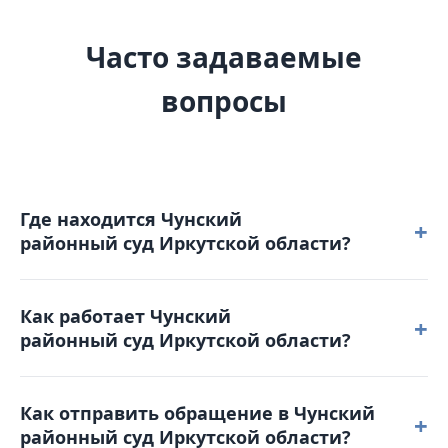
Часто задаваемые
вопросы
Где находится Чунский
+
районный суд Иркутской области?
Чунский районный суд Иркутской области
Как работает Чунский
расположен по адресу: 665514, Иркутская область,
+
районный суд Иркутской области?
п. Чунский, ул. Ленина, д. 49.
Режим работы: понедельник – четверг: с 9-00 до 18-
Как отправить обращение в Чунский
00 пятница: с 9-00 до 16-45. Обеденный перерыв с
+
районный суд Иркутской области?
13-00 до 13-45. Выходные дни: суббота,