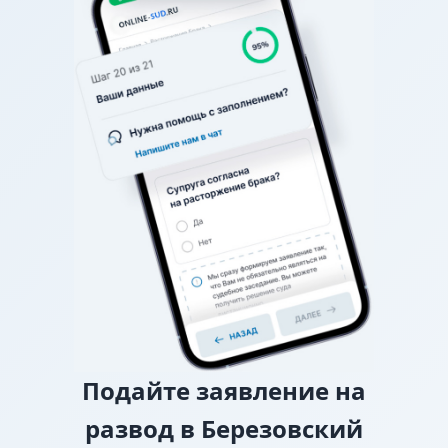
графике (например, в какие дни недели, на сколько
часов, с ночевкой или без), спор разрешает
районный суд.
О взыскании алиментов
Если нет соглашения об
уплате алиментов, заверенного у нотариуса, то
требование о взыскании алиментов заявляется в
исковом заявлении о разводе.
О лишении или ограничении родительских
прав
Подайте
заявление на
развод в Березовский