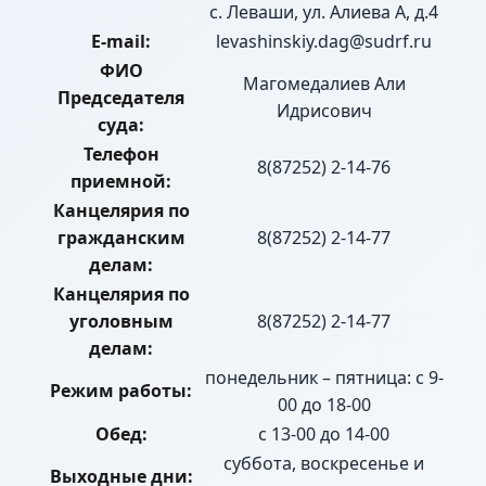
с. Леваши, ул. Алиева А, д.4
E-mail:
levashinskiy.dag@sudrf.ru
ФИО
Магомедалиев Али
Председателя
Идрисович
суда:
Телефон
8(87252) 2-14-76
приемной:
Канцелярия по
гражданским
8(87252) 2-14-77
делам:
Канцелярия по
уголовным
8(87252) 2-14-77
делам:
понедельник – пятница: с 9-
Режим работы:
00 до 18-00
Обед:
с 13-00 до 14-00
суббота, воскресенье и
Выходные дни: