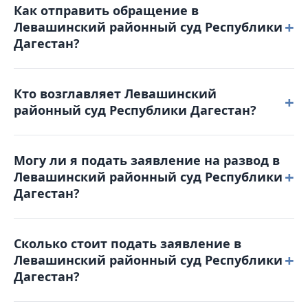
Как отправить обращение в
18-00. Обеденный перерыв с 13-00 до 14-00.
+
Левашинский районный суд Республики
Выходные дни: суббота, воскресенье и
Дагестан?
праздничные дни. График приема граждан: Прием
заявлений осуществляется в течение рабочего
Вы можете позвонить по телефону 8(87252) 2-14-76
дня.
Кто возглавляет Левашинский
для получения справочной информации или
+
районный суд Республики Дагестан?
отправить письмо на электронную почту:
levashinskiy.dag@sudrf.ru или воспользоваться
Председателем является Магомедалиев Али
порталом Online-Sud.ru.
Могу ли я подать заявление на развод в
Идрисович.
+
Левашинский районный суд Республики
Дагестан?
Да, развестись через Левашинский
Сколько стоит подать заявление в
районный суд Республики Дагестан не только
+
Левашинский районный суд Республики
можно, но в определенных случаях — это
Дагестан?
единственный возможный способ.