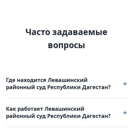
Часто задаваемые
вопросы
Где находится Левашинский
+
районный суд Республики Дагестан?
Левашинский районный суд Республики Дагестан
Как работает Левашинский
расположен по адресу: 368320, Республика
+
районный суд Республики Дагестан?
Дагестан, Левашинский район, с. Леваши,
ул. Алиева А, д.4.
Режим работы: понедельник – пятница: с 9-00 до