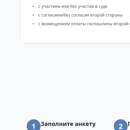
с участием или без участия в суде
с согласием/без согласия второй стороны
с возмещением оплаты госпошлины второй 
Заполните анкету
1
2