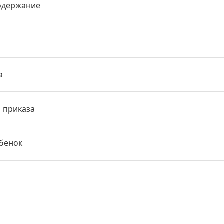
одержание
а
о приказа
ебенок