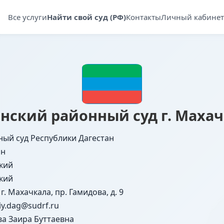
Все услуги
Найти свой суд (РФ)
Контакты
Личный кабинет
нский районный суд г. Маха
ный суд Республики Дагестан
ан
кий
кий
 г. Махачкала, пр. Гамидова, д. 9
iy.dag@sudrf.ru
ва Заира Буттаевна