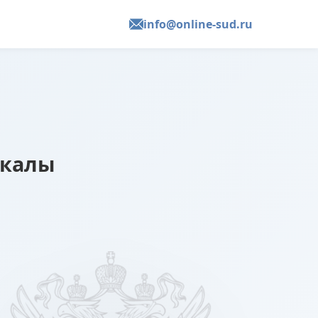
info@online-sud.ru
чкалы