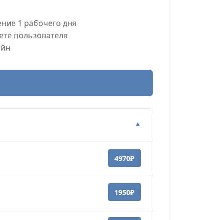
ние 1 рабочего дня
ете пользователя
айн
▼
4970₽
1950₽