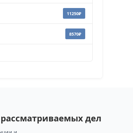
11250₽
8570₽
и рассматриваемых дел
нции и