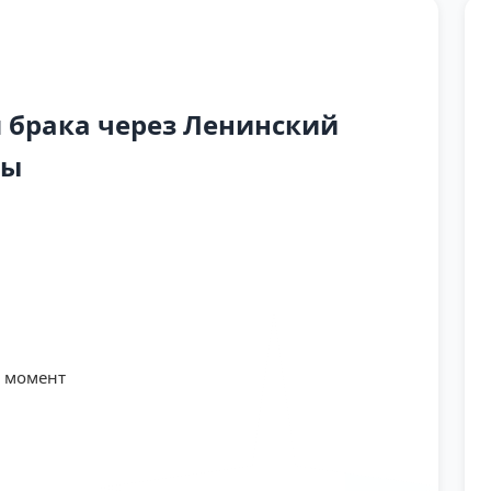
 брака через Ленинский
лы
й момент