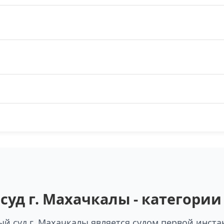
уд г. Махачкалы - категори
й суд г. Махачкалы является судом первой инста