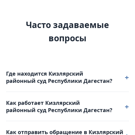
Часто задаваемые
вопросы
Где находится Кизлярский
+
районный суд Республики Дагестан?
Кизлярский районный суд Республики Дагестан
Как работает Кизлярский
расположен по адресу: 368819, Республика
+
районный суд Республики Дагестан?
Дагестан, с. Юбилейное, пер. Озёрный, д. 6.
Режим работы: понедельник – пятница: с 8-00 до
Как отправить обращение в Кизлярский
17-00. Обеденный перерыв с 12-00 до 13-00.