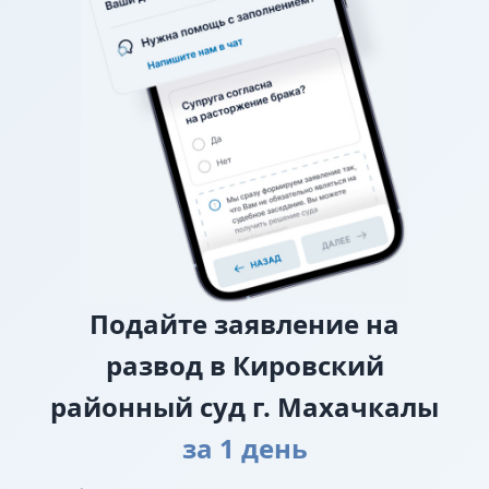
О взыскании алиментов
Если нет соглашения об
уплате алиментов, заверенного у нотариуса, то
требование о взыскании алиментов заявляется в
исковом заявлении о разводе.
О лишении или ограничении родительских
прав
Подайте
заявление на
развод в Кировский
районный суд г. Махачкалы
за 1 день