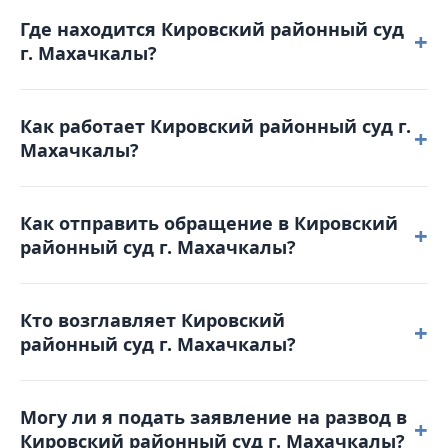
Где находится Кировский районный суд
+
г. Махачкалы?
Кировский районный суд г. Махачкалы расположен
Как работает Кировский районный суд г.
по адресу: 367009, г. Махачкала, ул. Керимова, д. 7.
+
Махачкалы?
Режим работы: понедельник – четверг: с 9-00 до 18-
Как отправить обращение в Кировский
00 пятница: с 9-00 до 16-45. Обеденный перерыв с
+
районный суд г. Махачкалы?
13-00 до 13-45. Выходные дни: суббота,
воскресенье и праздничные дни. График приема
Вы можете позвонить по телефону 8(8722) 69-06-74
граждан: Прием заявлений осуществляется в
Кто возглавляет Кировский
для получения справочной информации или
+
течение рабочего дня.
районный суд г. Махачкалы?
отправить письмо на электронную почту:
kirovskiy.dag@sudrf.ru или воспользоваться
Председателем является Гадисов Гадис
порталом Online-Sud.ru.
Могу ли я подать заявление на развод в
Магомедаминович.
+
Кировский районный суд г. Махачкалы?