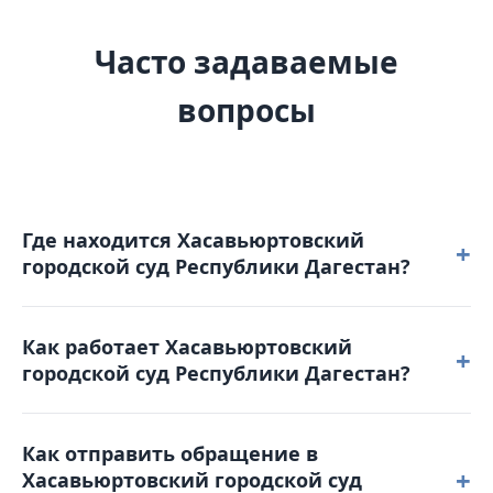
Часто задаваемые
вопросы
Где находится Хасавьюртовский
+
городской суд Республики Дагестан?
Хасавьюртовский городской суд Республики
Как работает Хасавьюртовский
Дагестан расположен по адресу: 368000,
+
городской суд Республики Дагестан?
Республика Дагестан, г. Хасавюрт, ул. Акаева, д. 29.
Режим работы: понедельник – пятница: с 9-00 до
Как отправить обращение в
18-00. Обеденный перерыв с 13-00 до 14-00.
+
Хасавьюртовский городской суд
Выходные дни: суббота, воскресенье и