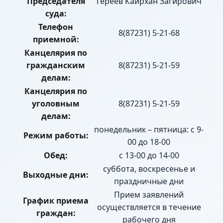
Председателя
Гереев Каирхан Загирович
суда:
Телефон
8(87231) 5-21-68
приемной:
Канцелярия по
гражданским
8(87231) 5-21-59
делам:
Канцелярия по
уголовным
8(87231) 5-21-59
делам:
понедельник – пятница: с 9-
Режим работы:
00 до 18-00
Обед:
с 13-00 до 14-00
суббота, воскресенье и
Выходные дни:
праздничные дни
Прием заявлений
График приема
осуществляется в течение
граждан:
рабочего дня