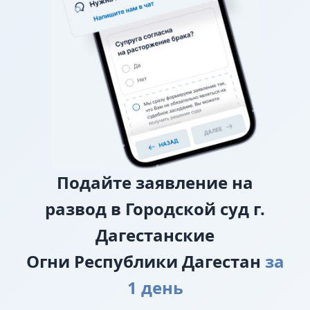
требование о взыскании алиментов заявляется в
исковом заявлении о разводе.
О лишении или ограничении родительских
прав
Подайте
заявление на
развод в Городской суд г.
Дагестанские
Огни Республики Дагестан
за
1 день