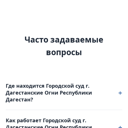
Часто задаваемые
вопросы
Где находится Городской суд г.
+
Дагестанские Огни Республики
Дагестан?
Городской суд г. Дагестанские Огни Республики
Как работает Городской суд г.
Дагестан расположен по адресу: 368600,
+
Дагестанские Огни Республики