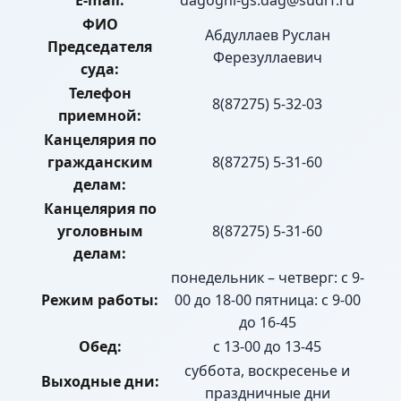
E-mail:
dagogni-gs.dag@sudrf.ru
ФИО
Абдуллаев Руслан
Председателя
Ферезуллаевич
суда:
Телефон
8(87275) 5-32-03
приемной:
Канцелярия по
гражданским
8(87275) 5-31-60
делам:
Канцелярия по
уголовным
8(87275) 5-31-60
делам:
понедельник – четверг: с 9-
Режим работы:
00 до 18-00 пятница: с 9-00
до 16-45
Обед:
с 13-00 до 13-45
суббота, воскресенье и
Выходные дни:
праздничные дни