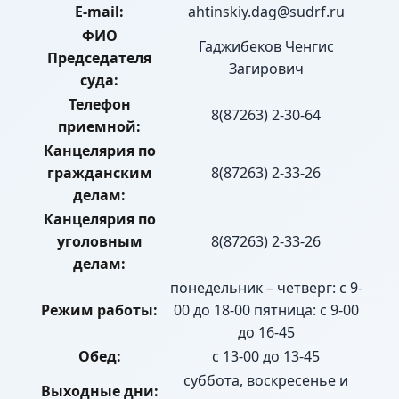
E-mail:
ahtinskiy.dag@sudrf.ru
ФИО
Гаджибеков Ченгис
Председателя
Загирович
суда:
Телефон
8(87263) 2-30-64
приемной:
Канцелярия по
гражданским
8(87263) 2-33-26
делам:
Канцелярия по
уголовным
8(87263) 2-33-26
делам:
понедельник – четверг: с 9-
Режим работы:
00 до 18-00 пятница: с 9-00
до 16-45
Обед:
с 13-00 до 13-45
суббота, воскресенье и
Выходные дни: