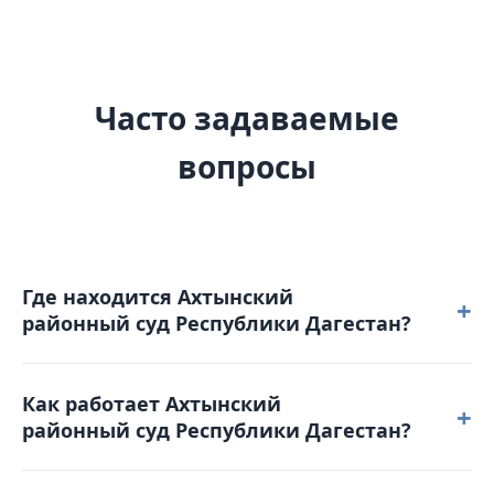
Часто задаваемые
вопросы
Где находится Ахтынский
+
районный суд Республики Дагестан?
Ахтынский районный суд Республики Дагестан
Как работает Ахтынский
расположен по адресу: 368730, Республика
+
районный суд Республики Дагестан?
Дагестан, с. Ахты, ул. П. Перинова, д. 1.
Режим работы: понедельник – четверг: с 9-00 до 18-