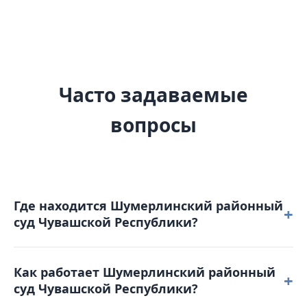
Часто задаваемые
вопросы
Где находится Шумерлинский районный
+
суд Чувашской Республики?
Шумерлинский районный суд Чувашской
Как работает Шумерлинский районный
Республики расположен по адресу: 429122,
+
суд Чувашской Республики?
Чувашская республика, г. Шумерля, ул. Щербакова,