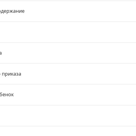
одержание
а
о приказа
ебенок