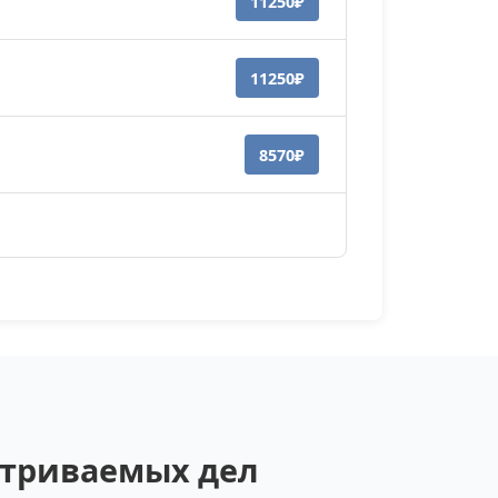
11250₽
11250₽
8570₽
матриваемых дел