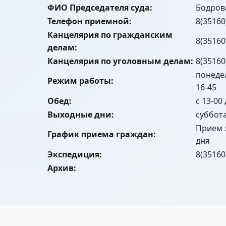
ФИО Председателя суда:
Бодров
Телефон приемной:
8(35160
Канцелярия по гражданским
8(35160
делам:
Канцелярия по уголовным делам:
8(35160
понедел
Режим работы:
16-45
Обед:
с 13-00
Выходные дни:
суббот
Прием 
График приема граждан:
дня
Экспедиция:
8(35160
Архив: