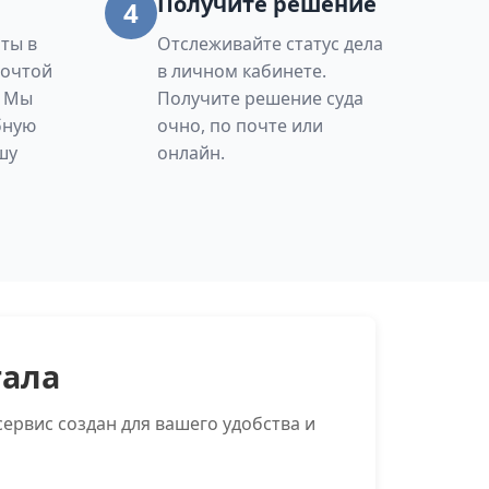
Получите решение
4
ты в
Отслеживайте статус дела
Почтой
в личном кабинете.
. Мы
Получите решение суда
бную
очно, по почте или
шу
онлайн.
тала
ервис создан для вашего удобства и