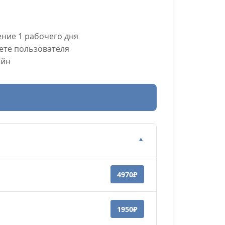
ние 1 рабочего дня
ете пользователя
айн
▼
4970₽
1950₽