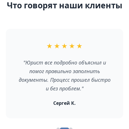
Что говорят наши клиенты
★
★
★
★
★
"Отличный сервис! Сэкономила
время и нервы. Рекомендую всем, кто
хочет оформить развод без лишних
хлопот."
Елена В.