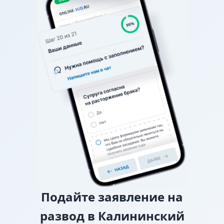
часов, с ночевкой или без), спор разрешает
районный суд.
О взыскании алиментов
Если нет соглашения об
уплате алиментов, заверенного у нотариуса, то
требование о взыскании алиментов заявляется в
исковом заявлении о разводе.
О лишении или ограничении родительских
прав
Подайте
заявление на
развод в Калининский