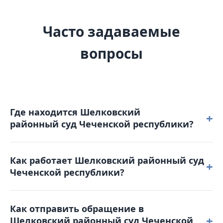
Часто задаваемые
вопросы
Где находится Шелковский
+
районный суд Чеченской республики?
Шелковский районный суд Чеченской республики
Как работает Шелковский районный суд
расположен по адресу: 366100, Чеченская
+
Чеченской республики?
республика, ст. Шелковская, ул. Советская, д. 50.
Режим работы: понедельник – четверг: с 9-00 до 18-
Как отправить обращение в
00 пятница: с 9-00 до 17-00. Обеденный перерыв с
+
Шелковский районный суд Чеченской