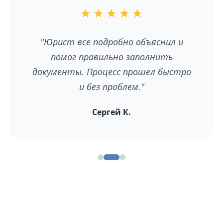
★
★
★
★
★
"Отличный сервис! Сэкономила
время и нервы. Рекомендую всем, кто
хочет оформить развод без лишних
хлопот."
Елена В.