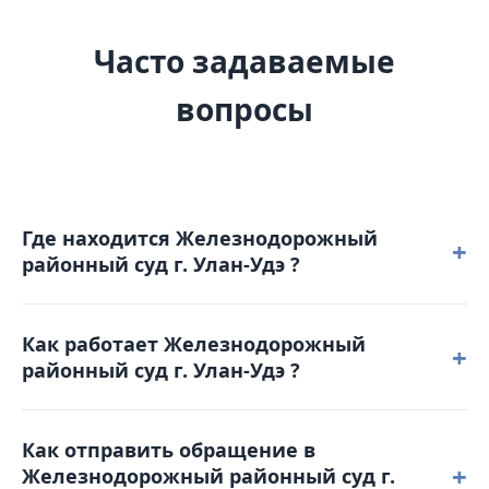
Часто задаваемые
вопросы
Где находится Железнодорожный
+
районный суд г. Улан-Удэ ?
Железнодорожный районный суд г. Улан-Удэ
Как работает Железнодорожный
расположен по адресу: 670045, Республика
+
районный суд г. Улан-Удэ ?
Бурятия, г. Улан-Удэ, ул. Ботаническая, д. 3 Б.
Режим работы: понедельник – четверг: с 8-45 до 18-
Как отправить обращение в
00 пятница: с 8-45 до 17-00. Обеденный перерыв с
+
Железнодорожный районный суд г.
13-00 до 14-00. Выходные дни: суббота,